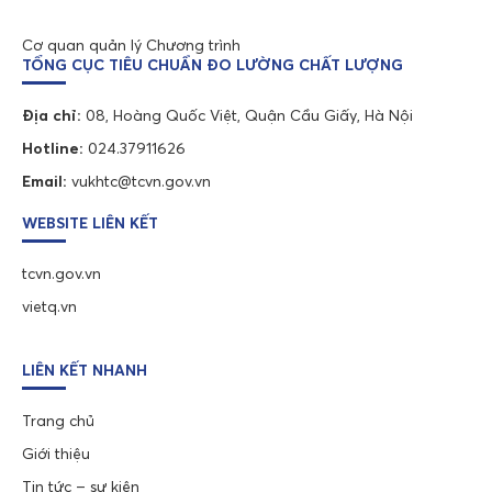
Cơ quan quản lý Chương trình
TỔNG CỤC TIÊU CHUẨN ĐO LƯỜNG CHẤT LƯỢNG
Địa chỉ:
08, Hoàng Quốc Việt, Quận Cầu Giấy, Hà Nội
Hotline:
024.37911626
Email:
vukhtc@tcvn.gov.vn
WEBSITE LIÊN KẾT
tcvn.gov.vn
vietq.vn
LIÊN KẾT NHANH
Trang chủ
Giới thiệu
Tin tức – sự kiện