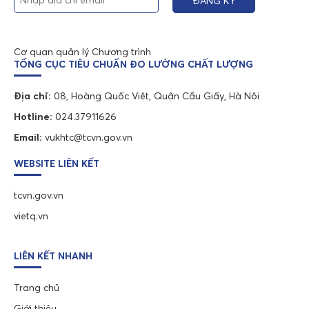
Cơ quan quản lý Chương trình
TỔNG CỤC TIÊU CHUẨN ĐO LƯỜNG CHẤT LƯỢNG
Địa chỉ:
08, Hoàng Quốc Việt, Quận Cầu Giấy, Hà Nội
Hotline:
024.37911626
Email:
vukhtc@tcvn.gov.vn
WEBSITE LIÊN KẾT
tcvn.gov.vn
vietq.vn
LIÊN KẾT NHANH
Trang chủ
Giới thiệu