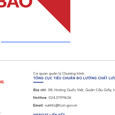
Cơ quan quản lý Chương trình
TỔNG CỤC TIÊU CHUẨN ĐO LƯỜNG CHẤT L
Địa chỉ:
08, Hoàng Quốc Việt, Quận Cầu Giấy, 
Hotline:
024.37911626
Email:
vukhtc@tcvn.gov.vn
g
WEBSITE LIÊN KẾT