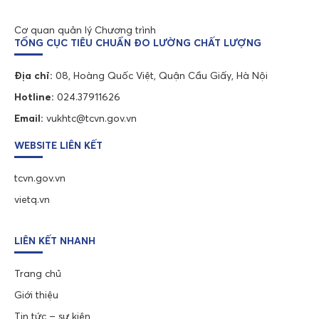
Cơ quan quản lý Chương trình
TỔNG CỤC TIÊU CHUẨN ĐO LƯỜNG CHẤT LƯỢNG
Địa chỉ:
08, Hoàng Quốc Việt, Quận Cầu Giấy, Hà Nội
Hotline:
024.37911626
Email:
vukhtc@tcvn.gov.vn
WEBSITE LIÊN KẾT
tcvn.gov.vn
vietq.vn
LIÊN KẾT NHANH
Trang chủ
Giới thiệu
Tin tức – sự kiện