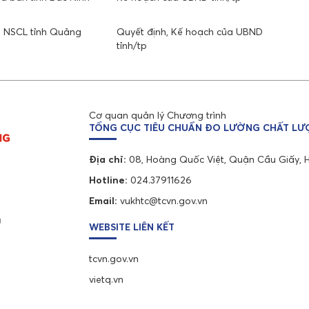
nh NSCL tỉnh Quảng
Quyết định, Kế hoạch của UBND
tỉnh/tp
Cơ quan quản lý Chương trình
TỔNG CỤC TIÊU CHUẨN ĐO LƯỜNG CHẤT L
Địa chỉ:
08, Hoàng Quốc Việt, Quận Cầu Giấy, 
Hotline:
024.37911626
Email:
vukhtc@tcvn.gov.vn
g
WEBSITE LIÊN KẾT
tcvn.gov.vn
vietq.vn