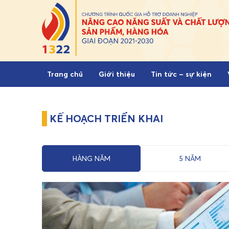
Skip to content
Trang chủ
Giới thiệu
Tin tức – sự kiện
KẾ HOẠCH TRIỂN KHAI
HÀNG NĂM
5 NĂM