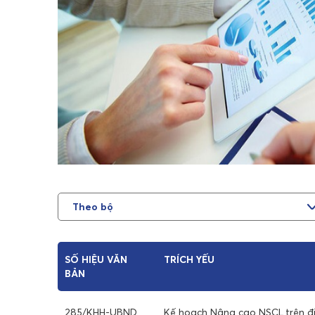
SỐ HIỆU VĂN
TRÍCH YẾU
BẢN
285/KHH-UBND
Kế hoạch Nâng cao NSCL trên đị