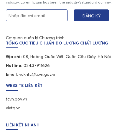
industry. Lorem Ipsum has been the industry's standard dummy...
Cơ quan quản lý Chương trình
TỔNG CỤC TIÊU CHUẨN ĐO LƯỜNG CHẤT LƯỢNG
Địa chỉ:
08, Hoàng Quốc Việt, Quận Cầu Giấy, Hà Nội
Hotline:
024.37911626
Email:
vukhtc@tcvn.gov.vn
WEBSITE LIÊN KẾT
tcvn.gov.vn
vietq.vn
LIÊN KẾT NHANH