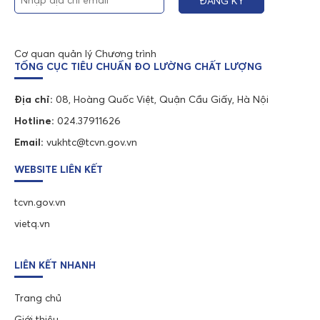
Cơ quan quản lý Chương trình
TỔNG CỤC TIÊU CHUẨN ĐO LƯỜNG CHẤT LƯỢNG
Địa chỉ:
08, Hoàng Quốc Việt, Quận Cầu Giấy, Hà Nội
Hotline:
024.37911626
Email:
vukhtc@tcvn.gov.vn
WEBSITE LIÊN KẾT
tcvn.gov.vn
vietq.vn
LIÊN KẾT NHANH
Trang chủ
Giới thiệu