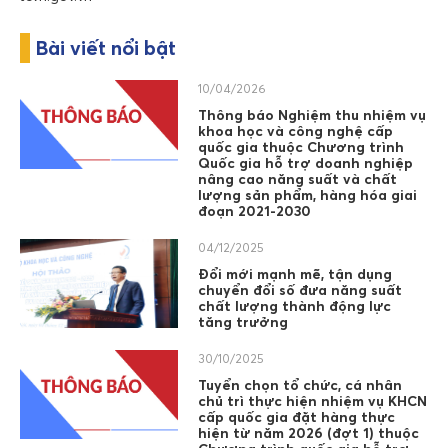
Bài viết nổi bật
10/04/2026
Thông báo Nghiệm thu nhiệm vụ
khoa học và công nghệ cấp
quốc gia thuộc Chương trình
Quốc gia hỗ trợ doanh nghiệp
nâng cao năng suất và chất
lượng sản phẩm, hàng hóa giai
đoạn 2021-2030
04/12/2025
Đổi mới mạnh mẽ, tận dụng
chuyển đổi số đưa năng suất
chất lượng thành động lực
tăng trưởng
30/10/2025
Tuyển chọn tổ chức, cá nhân
chủ trì thực hiện nhiệm vụ KHCN
cấp quốc gia đặt hàng thực
hiện từ năm 2026 (đợt 1) thuộc