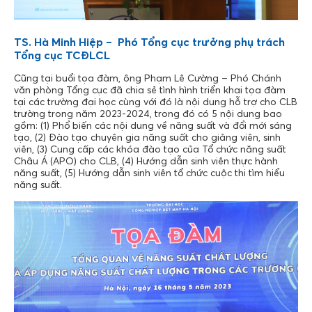
TS. Hà Minh Hiệp – Phó Tổng cục trưởng phụ trách
Tổng cục TCĐLCL
Cũng tại buổi tọa đàm, ông Phạm Lê Cường – Phó Chánh
văn phòng Tổng cục đã chia sẻ tình hình triển khai tọa đàm
tại các trường đại học cùng với đó là nội dung hỗ trợ cho CLB
trường trong năm 2023-2024, trong đó có 5 nội dung bao
gồm: (1) Phổ biến các nội dung về năng suất và đổi mới sáng
tạo, (2) Đào tạo chuyên gia năng suất cho giảng viên, sinh
viên, (3) Cung cấp các khóa đào tạo của Tổ chức năng suất
Châu Á (APO) cho CLB, (4) Hướng dẫn sinh viên thực hành
năng suất, (5) Hướng dẫn sinh viên tổ chức cuộc thi tìm hiểu
năng suất.