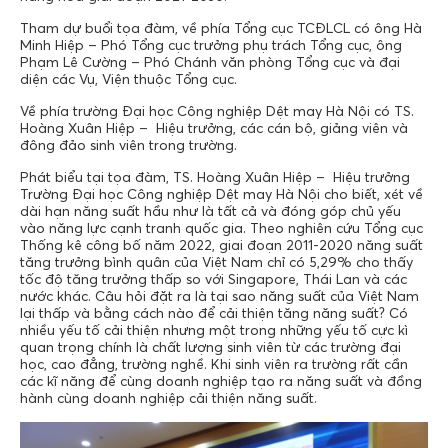
Tham dự buổi tọa đàm, về phía Tổng cục TCĐLCL có ông Hà
Minh Hiệp – Phó Tổng cục trưởng phụ trách Tổng cục, ông
Phạm Lê Cường – Phó Chánh văn phòng Tổng cục và đại
diện các Vụ, Viện thuộc Tổng cục.
Về phía trường Đại học Công nghiệp Dệt may Hà Nội có TS.
Hoàng Xuân Hiệp – Hiệu trưởng, các cán bộ, giảng viên và
đông đảo sinh viên trong trường.
Phát biểu tại tọa đàm, TS. Hoàng Xuân Hiệp – Hiệu trưởng
Trường Đại học Công nghiệp Dệt may Hà Nội cho biết, xét về
dài hạn năng suất hầu như là tất cả và đóng góp chủ yếu
vào năng lực cạnh tranh quốc gia. Theo nghiên cứu Tổng cục
Thống kê công bố năm 2022, giai đoạn 2011-2020 năng suất
tăng trưởng bình quân của Việt Nam chỉ có 5,29% cho thấy
tốc độ tăng trưởng thấp so với Singapore, Thái Lan và các
nước khác. Câu hỏi đặt ra là tại sao năng suất của Việt Nam
lại thấp và bằng cách nào để cải thiện tăng năng suất? Có
nhiều yếu tố cải thiện nhưng một trong những yếu tố cực kì
quan trọng chính là chất lượng sinh viên từ các trường đại
học, cao đẳng, trường nghề. Khi sinh viên ra trường rất cần
các kĩ năng để cùng doanh nghiệp tạo ra năng suất và đồng
hành cùng doanh nghiệp cải thiện năng suất.