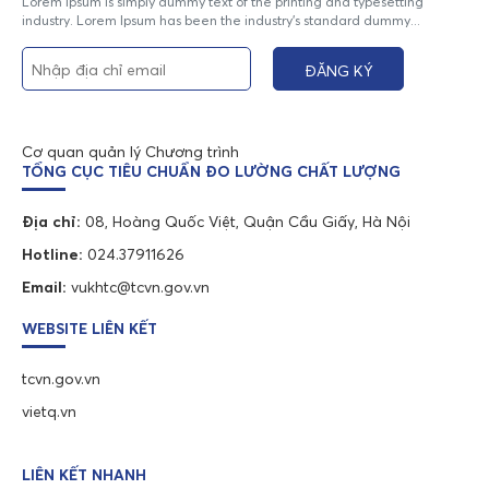
Lorem Ipsum is simply dummy text of the printing and typesetting
industry. Lorem Ipsum has been the industry's standard dummy...
Cơ quan quản lý Chương trình
TỔNG CỤC TIÊU CHUẨN ĐO LƯỜNG CHẤT LƯỢNG
Địa chỉ:
08, Hoàng Quốc Việt, Quận Cầu Giấy, Hà Nội
Hotline:
024.37911626
Email:
vukhtc@tcvn.gov.vn
WEBSITE LIÊN KẾT
tcvn.gov.vn
vietq.vn
LIÊN KẾT NHANH