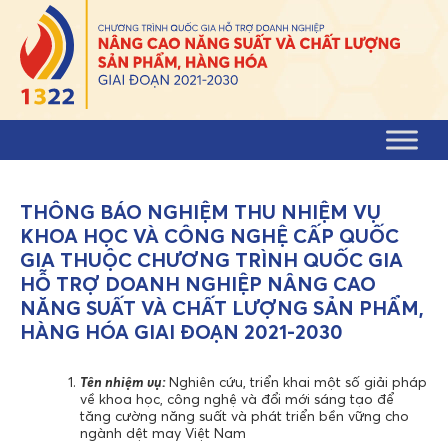
Skip to content
THÔNG BÁO NGHIỆM THU NHIỆM VỤ
KHOA HỌC VÀ CÔNG NGHỆ CẤP QUỐC
GIA THUỘC CHƯƠNG TRÌNH QUỐC GIA
HỖ TRỢ DOANH NGHIỆP NÂNG CAO
NĂNG SUẤT VÀ CHẤT LƯỢNG SẢN PHẨM,
HÀNG HÓA GIAI ĐOẠN 2021-2030
Tên nhiệm vụ:
Nghiên cứu, triển khai một số giải pháp
về khoa học, công nghệ và đổi mới sáng tạo để
tăng cường năng suất và phát triển bền vững cho
ngành dệt may Việt Nam