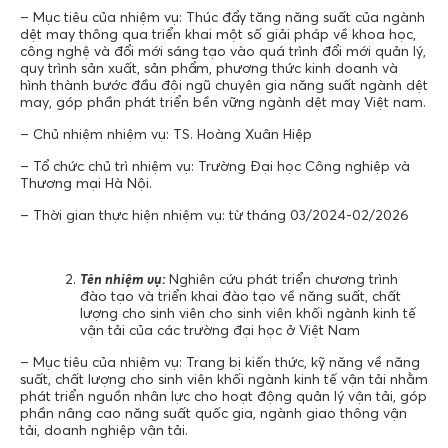
– Mục tiêu của nhiệm vụ: Thúc đẩy tăng năng suất của ngành
dệt may thông qua triển khai một số giải pháp về khoa học,
công nghệ và đổi mới sáng tạo vào quá trình đổi mới quản lý,
quy trình sản xuất, sản phẩm, phương thức kinh doanh và
hình thành bước đầu đội ngũ chuyên gia năng suất ngành dệt
may, góp phần phát triển bền vững ngành dệt may Việt nam.
– Chủ nhiệm nhiệm vụ: TS. Hoàng Xuân Hiệp
– Tổ chức chủ trì nhiệm vụ: Trường Đại học Công nghiệp và
Thương mại Hà Nội.
– Thời gian thực hiện nhiệm vụ: từ tháng 03/2024-02/2026
Tên nhiệm vụ:
Nghiên cứu phát triển chương trình
đào tạo và triển khai đào tạo về năng suất, chất
lượng cho sinh viên cho sinh viên khối ngành kinh tế
vận tải của các trường đại học ở Việt Nam
– Mục tiêu của nhiệm vụ: Trang bị kiến thức, kỹ năng về năng
suất, chất lượng cho sinh viên khối ngành kinh tế vận tải nhằm
phát triển nguồn nhân lực cho hoạt động quản lý vận tải, góp
phần nâng cao năng suất quốc gia, ngành giao thông vận
tải, doanh nghiệp vận tải.