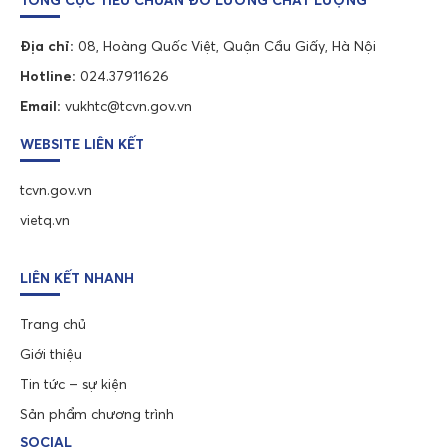
TỔNG CỤC TIÊU CHUẨN ĐO LƯỜNG CHẤT LƯỢNG
Địa chỉ:
08, Hoàng Quốc Việt, Quận Cầu Giấy, Hà Nội
Hotline:
024.37911626
Email:
vukhtc@tcvn.gov.vn
WEBSITE LIÊN KẾT
tcvn.gov.vn
vietq.vn
LIÊN KẾT NHANH
Trang chủ
Giới thiệu
Tin tức – sự kiện
Sản phẩm chương trình
SOCIAL