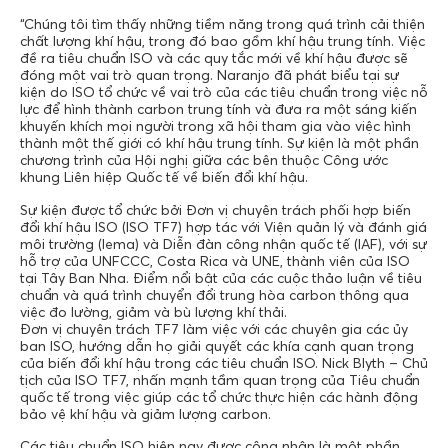
“Chúng tôi tìm thấy những tiềm năng trong quá trình cải thiện
chất lượng khí hậu, trong đó bao gồm khí hậu trung tính. Việc
đề ra tiêu chuẩn ISO và các quy tắc mới về khí hậu được sẽ
đóng một vai trò quan trọng. Naranjo đã phát biểu tại sự
kiện do ISO tổ chức về vai trò của các tiêu chuẩn trong việc nỗ
lực để hình thành carbon trung tính và đưa ra một sáng kiến ​​
khuyến khích mọi người trong xã hội tham gia vào việc hình
thành một thế giới có khí hậu trung tính. Sự kiện là một phần
chương trình của Hội nghị giữa các bên thuộc Công ước
khung Liên hiệp Quốc tế về biến đổi khí hậu.
Sự kiện được tổ chức bởi Đơn vị chuyên trách phối hợp biến
đổi khí hậu ISO (ISO TF7) hợp tác với Viện quản lý và đánh giá
môi trường (Iema) và Diễn đàn công nhận quốc tế (IAF), với sự
hỗ trợ của UNFCCC, Costa Rica và UNE, thành viên của ISO
tại Tây Ban Nha. Điểm nổi bật của các cuộc thảo luận về tiêu
chuẩn và quá trình chuyển đổi trung hòa carbon thông qua
việc đo lường, giảm và bù lượng khí thải.
Đơn vị chuyên trách TF7 làm việc với các chuyên gia các ủy
ban ISO, hướng dẫn họ giải quyết các khía cạnh quan trọng
của biến đổi khí hậu trong các tiêu chuẩn ISO. Nick Blyth – Chủ
tịch của ISO TF7, nhấn mạnh tầm quan trọng của Tiêu chuẩn
quốc tế trong việc giúp các tổ chức thực hiện các hành động
bảo vệ khí hậu và giảm lượng carbon.
Các tiêu chuẩn ISO hiện nay được công nhận là một phần