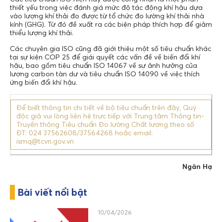
thiết yếu trong việc đánh giá mức độ tác động khí hậu dựa
vào lượng khí thải đo được từ tổ chức đo lường khí thải nhà
kính (GHG). Từ đó đề xuất ra các biện pháp thích hợp để giảm
thiểu lượng khí thải.
Các chuyên gia ISO cũng đã giới thiệu một số tiêu chuẩn khác
tại sự kiện COP 25 để giái quyết các vấn đề về biến đổi khí
hậu, bao gồm tiêu chuẩn ISO 14067 về sự ảnh hưởng của
lượng carbon tàn dư và tiêu chuẩn ISO 14090 về việc thích
ứng biến đổi khí hậu.
Để biết thông tin chi tiết về bộ tiêu chuẩn trên đây, Quý
độc giả vui lòng liên hệ trực tiếp với Trung tâm Thông tin-
Truyền thông Tiêu chuẩn Đo lường Chất lượng theo số
ĐT: 024 37562608/37564268 hoặc email:
ismq@tcvn.gov.vn
Ngân Hạ
Bài viết nổi bật
10/04/2026