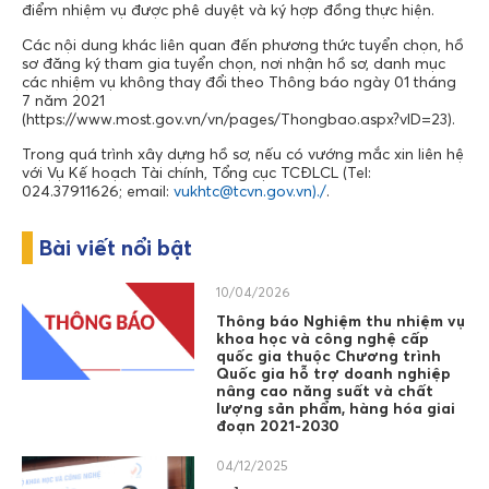
điểm nhiệm vụ được phê duyệt và ký hợp đồng thực hiện.
Các nội dung khác liên quan đến phương thức tuyển chọn, hồ
sơ đăng ký tham gia tuyển chọn, nơi nhận hồ sơ, danh mục
các nhiệm vụ không thay đổi theo Thông báo ngày 01 tháng
7 năm 2021
(https://www.most.gov.vn/vn/pages/Thongbao.aspx?vID=23).
Trong quá trình xây dựng hồ sơ, nếu có vướng mắc xin liên hệ
với Vụ Kế hoạch Tài chính, Tổng cục TCĐLCL (Tel:
024.37911626; email:
vukhtc@tcvn.gov.vn).
/
.
Bài viết nổi bật
10/04/2026
Thông báo Nghiệm thu nhiệm vụ
khoa học và công nghệ cấp
quốc gia thuộc Chương trình
Quốc gia hỗ trợ doanh nghiệp
nâng cao năng suất và chất
lượng sản phẩm, hàng hóa giai
đoạn 2021-2030
04/12/2025