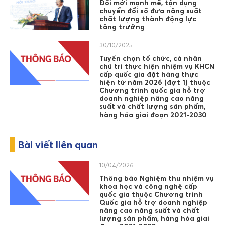
Đổi mới mạnh mẽ, tận dụng
chuyển đổi số đưa năng suất
chất lượng thành động lực
tăng trưởng
30/10/2025
Tuyển chọn tổ chức, cá nhân
chủ trì thực hiện nhiệm vụ KHCN
cấp quốc gia đặt hàng thực
hiện từ năm 2026 (đợt 1) thuộc
Chương trình quốc gia hỗ trợ
doanh nghiệp nâng cao năng
suất và chất lượng sản phẩm,
hàng hóa giai đoạn 2021-2030
Bài viết liên quan
10/04/2026
Thông báo Nghiệm thu nhiệm vụ
khoa học và công nghệ cấp
quốc gia thuộc Chương trình
Quốc gia hỗ trợ doanh nghiệp
nâng cao năng suất và chất
lượng sản phẩm, hàng hóa giai