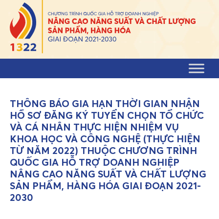
Skip to content
THÔNG BÁO GIA HẠN THỜI GIAN NHẬN
HỒ SƠ ĐĂNG KÝ TUYỂN CHỌN TỔ CHỨC
VÀ CÁ NHÂN THỰC HIỆN NHIỆM VỤ
KHOA HỌC VÀ CÔNG NGHỆ (THỰC HIỆN
TỪ NĂM 2022) THUỘC CHƯƠNG TRÌNH
QUỐC GIA HỖ TRỢ DOANH NGHIỆP
NÂNG CAO NĂNG SUẤT VÀ CHẤT LƯỢNG
SẢN PHẨM, HÀNG HÓA GIAI ĐOẠN 2021-
2030