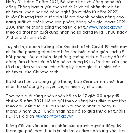
Ngày 01 tháng 7 năm 2021, Bộ Khoa học và Công nghệ đã
đăng Thông báo tuyển chọn tổ chức và cá nhân thực hiện
nhiệm vụ khoa học và công nghệ (thực hiện từ năm 2022)
thuộc Chương trình quốc gia Hỗ trợ doanh nghiệp nâng cao
năng suất và chất lượng sản phẩm, hàng hóa giai đoạn 2021-
2030 trên hệ thống cổng thông tin điện tử
www.most.gov.vn
theo đó thời hạn cuối cùng nhận hồ sơ đăng ký là 17h00 ngày
31 tháng 8 năm 2021.
Tuy nhiên, do ảnh hưởng của Đại dịch bệnh Covid-19, hiện nay
nhiều địa phương phải thực hiện các biện pháp giãn cách xã
hội, phong tỏa địa bàn để phòng chống dịch, điều này đã tác
động làm chậm tiến độ lập hồ sơ đăng ký tuyển chọn của các
tổ chức, đơn vị có nhu cầu đăng ký tham gia thực hiện các
nhiệm vụ của Chương trình.
Bộ Khoa học và Công nghệ thông báo
điều chỉnh thời hạn
nhận hồ sơ đăng ký tuyển chọn nhiệm vụ như sau:
Thời hạn cuối cùng nhận nhận hồ sơ là
17 giờ 00 ngày
15
tháng 9 năm 2021
. Hồ sơ gửi theo đường bưu điện được tính
theo dấu đến của Bưu điện Hà Nội chậm nhất là ngày 15
tháng 9 năm 2021. Chấp nhận nộp hồ sơ qua thư điện tử (file
PDF) về địa chỉ
vukhtc@tcvn.gov.vn
.
Riêng đối với văn bản xác nhận của doanh nghiệp đăng ký
tham gia phối hợp thực hiện nhiệm vụ được bổ sung vào thời