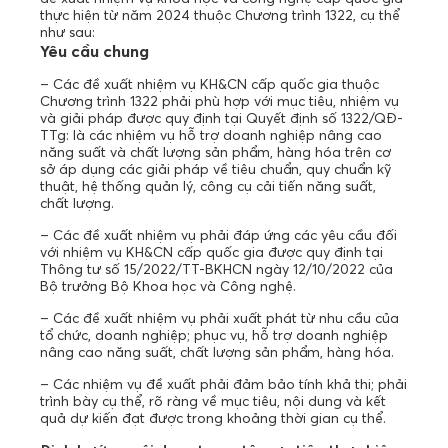
thực hiện từ năm 2024 thuộc Chương trình 1322, cụ thể
như sau:
Yêu cầu chung
– Các đề xuất nhiệm vụ KH&CN cấp quốc gia thuộc
Chương trình 1322 phải phù hợp với mục tiêu, nhiệm vụ
và giải pháp được quy định tại Quyết định số 1322/QĐ-
TTg: là các nhiệm vụ hỗ trợ doanh nghiệp nâng cao
năng suất và chất lượng sản phẩm, hàng hóa trên cơ
sở áp dụng các giải pháp về tiêu chuẩn, quy chuẩn kỹ
thuật, hệ thống quản lý, công cụ cải tiến năng suất,
chất lượng.
– Các đề xuất nhiệm vụ phải đáp ứng các yêu cầu đối
với nhiệm vụ KH&CN cấp quốc gia được quy định tại
Thông tư số 15/2022/TT-BKHCN ngày 12/10/2022 của
Bộ trưởng Bộ Khoa học và Công nghệ.
– Các đề xuất nhiệm vụ phải xuất phát từ nhu cầu của
tổ chức, doanh nghiệp; phục vụ, hỗ trợ doanh nghiệp
nâng cao năng suất, chất lượng sản phẩm, hàng hóa.
– Các nhiệm vụ đề xuất phải đảm bảo tính khả thi; phải
trình bày cụ thể, rõ ràng về mục tiêu, nội dung và kết
quả dự kiến đạt được trong khoảng thời gian cụ thể.