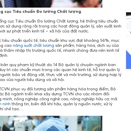
g cục Tiêu chuẩn Đo lường Chất lượng.
ng cục Tiêu chuẩn Đo lường Chất lượng, hệ thống tiêu chuẩn
c sử dụng rộng rãi trong các hoạt động quản lý, sản xuất kinh
i sự phát triển kinh tế – xã hội của đất nước.
c tiêu chuẩn quốc tế, tiêu chuẩn khu vực đạt khoảng 56%, mục
âng cao
năng suất chất lượng
sản phẩm, hàng hóa, dịch vụ của
 và thâm nhập thị trường quốc tế, nhanh chóng đưa nên kinh tế
định.
 bản quy phạm kỹ thuật do 14 Bộ quản lý chuyên ngành ban
y trì các chuẩn mực trong các quan hệ kinh tế, hỗ trợ quản lý
gười; bảo vệ động vật, thực vật và môi trường, sử dụng hợp lý
ao của người tiêu dùng và xã hội.
g TCVN phục vụ đối tượng sản phẩm hàng hóa trọng điểm, Bộ
các Bộ ngành triển khai xây dựng TCVN cho các nhóm đối
ông minh, nông nghiệp công nghệ cao, nông nghiệp hữu cơ, mã
n ninh
thông tin, biến đổi khí hậu, quản lý nguồn nước, xử lý
khí chế tạo…