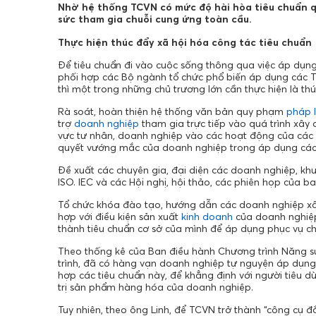
Nhờ hệ thống TCVN có mức độ hài hòa tiêu chuẩn q
sức tham gia chuỗi cung ứng toàn cầu.
Thực hiện thúc đẩy xã hội hóa công tác tiêu chuẩn
Để tiêu chuẩn đi vào cuộc sống thông qua việc áp dụ
phối hợp các Bộ ngành tổ chức phổ biến áp dụng các 
thì một trong những chủ trương lớn cần thực hiện là thú
Rà soát, hoàn thiện hệ thống văn bản quy phạm
pháp 
trợ
doanh nghiệp
tham gia trực tiếp vào quá trình xâ
vực tư nhân, doanh nghiệp vào các hoạt động của các Ban
quyết vướng mắc của doanh nghiệp trong áp dụng các
Đề xuất các chuyên gia, đại diện các doanh nghiệp, khu
ISO. IEC và các Hội nghị, hội thảo, các phiên họp của ba
Tổ chức khóa đào tạo, hướng dẫn các doanh nghiệp x
hợp với điều kiện sản xuất
kinh doanh
của doanh nghiệp
thành tiêu chuẩn cơ sở của mình để áp dụng phục vụ ch
Theo thống kê của Ban điều hành Chương trình Năng suấ
trình, đã có hàng vạn doanh nghiệp tự nguyện áp dụng
hợp các tiêu chuẩn này, để khẳng định với người tiêu d
trị sản phẩm hàng hóa của doanh nghiệp.
Tuy nhiên, theo ông Linh, để TCVN trở thành “công cụ 