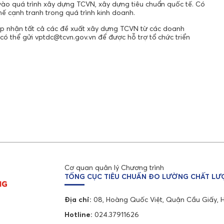
o quá trình xây dựng TCVN, xây dựng tiêu chuẩn quốc tế. Có
ế cạnh tranh trong quá trình kinh doanh.
ếp nhận tất cả các đề xuất xây dựng TCVN từ các doanh
ó thể gửi vptdc@tcvn.gov.vn để được hỗ trợ tổ chức triển
Cơ quan quản lý Chương trình
TỔNG CỤC TIÊU CHUẨN ĐO LƯỜNG CHẤT L
Địa chỉ:
08, Hoàng Quốc Việt, Quận Cầu Giấy, 
Hotline:
024.37911626