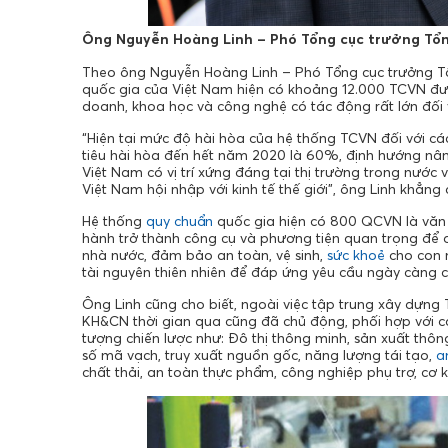
Ông Nguyễn Hoàng Linh – Phó Tổng cục trưởng Tổn
Theo ông Nguyễn Hoàng Linh – Phó Tổng cục trưởng Tổ
quốc gia của Việt Nam hiện có khoảng 12.000 TCVN đượ
doanh, khoa học và công nghệ có tác động rất lớn đối vớ
“Hiện tại mức độ hài hòa của hệ thống TCVN đối với cá
tiêu hài hòa đến hết năm 2020 là 60%, định hướng n
Việt Nam có vị trí xứng đáng tại thị trường trong nước
Việt Nam hội nhập với kinh tế thế giới”, ông Linh khẳng 
Hệ thống
quy chuẩn
quốc gia hiện có 800 QCVN là văn
hành trở thành công cụ và phương tiện quan trọng để du
nhà nước, đảm bảo an toàn, vệ sinh,
sức khoẻ
cho con n
tài nguyên thiên nhiên để đáp ứng yêu cầu ngày càng c
Ông Linh cũng cho biết, ngoài việc tập trung xây dựn
KH&CN thời gian qua cũng đã chủ động, phối hợp với 
tượng chiến lược như: Đô thị thông minh, sản xuất th
số mã vạch, truy xuất nguồn gốc, năng lượng tái tạo,
a
chất thải, an toàn thực phẩm, công nghiệp phụ trợ, cơ 