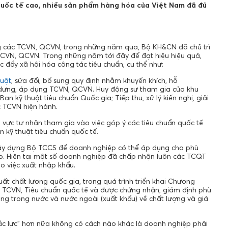
uốc tế cao, nhiều sản phẩm hàng hóa của Việt Nam đã đủ
ng các TCVN, QCVN, trong những năm qua, Bộ KH&CN đã chủ trì
TCVN, QCVN. Trong những năm tới đây để đạt hiệu hiệu quả,
c đẩy xã hội hóa công tác tiêu chuẩn, cụ thể như:
luật
, sửa đổi, bổ sung quy định nhằm khuyến khích, hỗ
y dựng, áp dụng TCVN, QCVN. Huy động sự tham gia của khu
 kỹ thuật tiêu chuẩn Quốc gia; Tiếp thu, xử lý kiến nghị, giải
 TCVN hiện hành.
 vực tư nhân tham gia vào việc góp ý các tiêu chuẩn quốc tế
n kỹ thuật tiêu chuẩn quốc tế.
ây dựng Bộ TCCS để doanh nghiệp có thể áp dụng cho phù
. Hiện tại một số doanh nghiệp đã chấp nhận luôn các TCQT
o việc xuất nhập khẩu.
t chất lượng quốc gia, trong quá trình triển khai Chương
 TCVN, Tiêu chuẩn quốc tế và được chứng nhận, giám định phù
ùng trong nước và nước ngoài (xuất khẩu) về chất lượng và giá
đắc lực” hơn nữa không có cách nào khác là doanh nghiệp phải