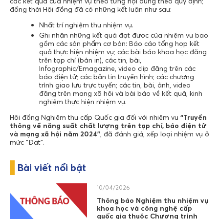
các kết quả của nhiệm vụ theo từng nội dung theo quy định;
đồng thời Hội đồng đã có những kết luận như sau:
Nhất trí nghiệm thu nhiệm vụ.
Ghi nhận những kết quả đạt được của nhiệm vụ bao
gồm các sản phẩm cơ bản: Báo cáo tổng hợp kết
quả thực hiện nhiệm vụ; các bài báo khoa học đăng
trên tạp chí (bản in), các tin, bài,
Infographic/Emagazine, video clip đăng trên các
báo điện tử; các bản tin truyền hình; các chương
trình giao lưu trực tuyến; các tin, bài, ảnh, video
đăng trên mạng xã hội và bài báo về kết quả, kinh
nghiệm thực hiện nhiệm vụ.
Hội đồng Nghiệm thu cấp Quốc gia đối với nhiệm vụ
“Truyền
thông về năng suất chất lượng trên tạp chí, báo điện tử
và mạng xã hội năm 2024
”
, đã đánh giá, xếp loại nhiệm vụ ở
mức “Đạt”.
Bài viết nổi bật
10/04/2026
Thông báo Nghiệm thu nhiệm vụ
khoa học và công nghệ cấp
quốc gia thuộc Chương trình