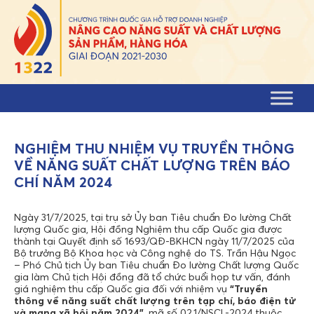
Skip to content
NGHIỆM THU NHIỆM VỤ TRUYỀN THÔNG
VỀ NĂNG SUẤT CHẤT LƯỢNG TRÊN BÁO
CHÍ NĂM 2024
Ngày 31/7/2025, tại trụ sở Ủy ban Tiêu chuẩn Đo lường Chất
lượng Quốc gia, Hội đồng Nghiệm thu cấp Quốc gia được
thành tại Quyết định số 1693/QĐ-BKHCN ngày 11/7/2025 của
Bộ trưởng Bộ Khoa học và Công nghệ do TS. Trần Hậu Ngọc
– Phó Chủ tịch Ủy ban Tiêu chuẩn Đo lường Chất lượng Quốc
gia làm Chủ tịch Hội đồng đã tổ chức buổi họp tư vấn, đánh
giá nghiệm thu cấp Quốc gia đối với nhiệm vụ
“Truyền
thông về năng suất chất lượng trên tạp chí, báo điện tử
và mạng xã hội năm 2024
”
,
mã số 02.1/NSCL-2024 thuộc