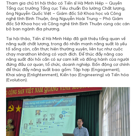
Tham gia chủ trì hội thảo có Tiến sĩ Hà Minh Hiệp – Quyền
Tổng cục trưởng Tổng cục Tiêu chuẩn Đo lường Chất lượng,
ông Nguyễn Quốc Việt – Giám đốc Sở Khoa học và Công
nghệ tỉnh Bình Thuận, ông Nguyễn Hoài Trung – Phó Giám
đốc Sở Khoa học và Công nghệ tỉnh Bình Thuận cùng các cán
bộ ban ngành địa phương.
Tại hội thảo, Tiến sĩ Hà Minh Hiệp đã giới thiệu tổng quan về
năng suất chất lượng, trong đó nhấn mạnh năng suất là yếu
tố sống còn, cần thực hiện thường xuyên, liên tục như cuộc
chạy marathon không có vạch đích. Để thúc đẩy nâng cao
năng suất đòi hỏi cần có sự cam kết và đồng hành của người
đứng đầu cơ quan, tổ chức, doanh nghiệp. Bốn động cơ chính
để thúc đẩy năng suất bao gồm: Tập hợp (Engagement),
Khai sáng (Enlightenment), Kiến tạo (Engineering) và Tiến hóa
(Evolution).