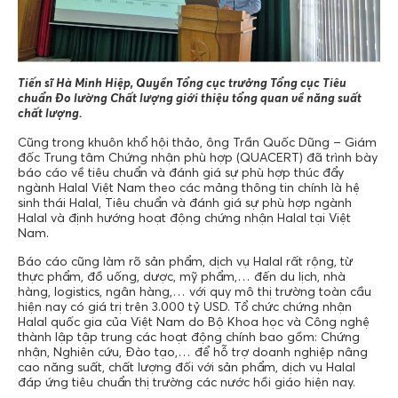
Tiến sĩ Hà Minh Hiệp, Quyền Tổng cục trưởng Tổng cục Tiêu
chuẩn Đo lường Chất lượng giới thiệu tổng quan về năng suất
chất lượng.
Cũng trong khuôn khổ hội thảo, ông Trần Quốc Dũng – Giám
đốc Trung tâm Chứng nhận phù hợp (QUACERT) đã trình bày
báo cáo về tiêu chuẩn và đánh giá sự phù hợp thúc đẩy
ngành Halal Việt Nam theo các mảng thông tin chính là hệ
sinh thái Halal, Tiêu chuẩn và đánh giá sự phù hợp ngành
Halal và định hướng hoạt động chứng nhận Halal tại Việt
Nam.
Báo cáo cũng làm rõ sản phẩm, dịch vụ Halal rất rộng, từ
thực phẩm, đồ uống, dược, mỹ phẩm,… đến du lịch, nhà
hàng, logistics, ngân hàng,… với quy mô thị trường toàn cầu
hiện nay có giá trị trên 3.000 tỷ USD. Tổ chức chứng nhận
Halal quốc gia của Việt Nam do Bộ Khoa học và Công nghệ
thành lập tập trung các hoạt động chính bao gồm: Chứng
nhận, Nghiên cứu, Đào tạo,… để hỗ trợ doanh nghiệp nâng
cao năng suất, chất lượng đối với sản phẩm, dịch vụ Halal
đáp ứng tiêu chuẩn thị trường các nước hồi giáo hiện nay.