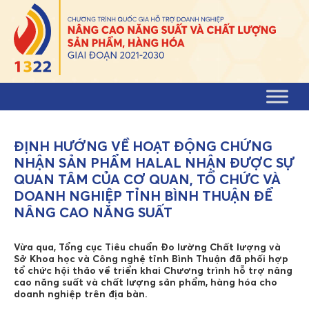
Skip to content
ĐỊNH HƯỚNG VỀ HOẠT ĐỘNG CHỨNG
NHẬN SẢN PHẨM HALAL NHẬN ĐƯỢC SỰ
QUAN TÂM CỦA CƠ QUAN, TỔ CHỨC VÀ
DOANH NGHIỆP TỈNH BÌNH THUẬN ĐỂ
NÂNG CAO NĂNG SUẤT
Vừa qua, Tổng cục Tiêu chuẩn Đo lường Chất lượng và
Sở Khoa học và Công nghệ tỉnh Bình Thuận đã phối hợp
tổ chức hội thảo về triển khai Chương trình hỗ trợ nâng
cao năng suất và chất lượng sản phẩm, hàng hóa cho
doanh nghiệp trên địa bàn.