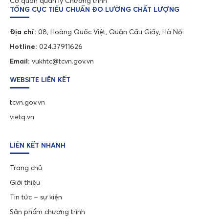
Cơ quan quản lý Chương trình
TỔNG CỤC TIÊU CHUẨN ĐO LƯỜNG CHẤT LƯỢNG
Địa chỉ:
08, Hoàng Quốc Việt, Quận Cầu Giấy, Hà Nội
Hotline:
024.37911626
Email:
vukhtc@tcvn.gov.vn
WEBSITE LIÊN KẾT
tcvn.gov.vn
vietq.vn
LIÊN KẾT NHANH
Trang chủ
Giới thiệu
Tin tức – sự kiện
Sản phẩm chương trình