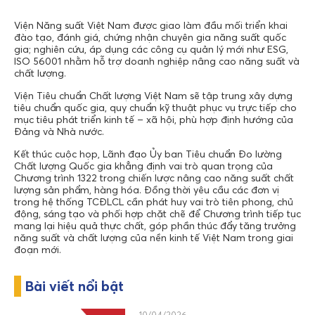
Viện Năng suất Việt Nam được giao làm đầu mối triển khai
đào tạo, đánh giá, chứng nhận chuyên gia năng suất quốc
gia; nghiên cứu, áp dụng các công cụ quản lý mới như ESG,
ISO 56001 nhằm hỗ trợ doanh nghiệp nâng cao năng suất và
chất lượng.
Viện Tiêu chuẩn Chất lượng Việt Nam sẽ tập trung xây dựng
tiêu chuẩn quốc gia, quy chuẩn kỹ thuật phục vụ trực tiếp cho
mục tiêu phát triển kinh tế – xã hội, phù hợp định hướng của
Đảng và Nhà nước.
Kết thúc cuộc họp, Lãnh đạo Ủy ban Tiêu chuẩn Đo lường
Chất lượng Quốc gia khẳng định vai trò quan trọng của
Chương trình 1322 trong chiến lược nâng cao năng suất chất
lượng sản phẩm, hàng hóa. Đồng thời yêu cầu các đơn vị
trong hệ thống TCĐLCL cần phát huy vai trò tiên phong, chủ
động, sáng tạo và phối hợp chặt chẽ để Chương trình tiếp tục
mang lại hiệu quả thực chất, góp phần thúc đẩy tăng trưởng
năng suất và chất lượng của nền kinh tế Việt Nam trong giai
đoạn mới.
Bài viết nổi bật
10/04/2026