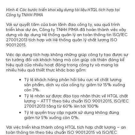
Hình 4: Các bước triển khai xây dựng tài liệu HTQL tích hợp tại
Công ty TNHH PIMA
Với sự quyết tâm của ban lãnh đạo công ty, sau quá trình
triển khai dự án, Công ty TNHH PIMA đã hoàn thành việc xây
dựng và áp dụng Hệ thống quản lý an toàn thông tin ISO/IEC
27001:2013 tích hợp với Hệ thống quản lý chất lượng ISO
9001:2015.
Việc áp dụng tích hợp không những giúp công ty tạo được sự
tin tưởng đối với khách hàng mà còn giúp cải thiện đáng kể
hiệu quả của nhiều hoạt động trong công ty và mang lại
nhiều hiệu quả thiết thực khác bao gồm:
Tỷ lệ khách hàng phản hồi tiêu cực về chất lượng
sản phẩm, dịch vụ của công ty: giảm từ 15% xuống
còn 3%.
Tỷ lệ nhân sự được đào tạo nhận thức về HTQL chất
lượng – ATTT theo tiêu chuẩn ISO 9001:2015, ISO/IEC
27001:2013 tăng từ 60% lên tới 100%
Tỷ lệ quyền truy cập người sử dụng không đúng
giảm từ 5% xuống còn 0%.
Với việc triển khai thành công HTQL tích hợp chất lượng – an
toàn thông tin theo tiêu chuẩn ISO 9001:2015 và ISO/IEC