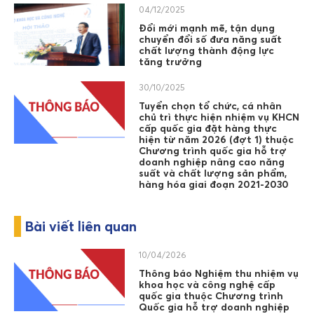
04/12/2025
Đổi mới mạnh mẽ, tận dụng
chuyển đổi số đưa năng suất
chất lượng thành động lực
tăng trưởng
30/10/2025
Tuyển chọn tổ chức, cá nhân
chủ trì thực hiện nhiệm vụ KHCN
cấp quốc gia đặt hàng thực
hiện từ năm 2026 (đợt 1) thuộc
Chương trình quốc gia hỗ trợ
doanh nghiệp nâng cao năng
suất và chất lượng sản phẩm,
hàng hóa giai đoạn 2021-2030
Bài viết liên quan
10/04/2026
Thông báo Nghiệm thu nhiệm vụ
khoa học và công nghệ cấp
quốc gia thuộc Chương trình
Quốc gia hỗ trợ doanh nghiệp