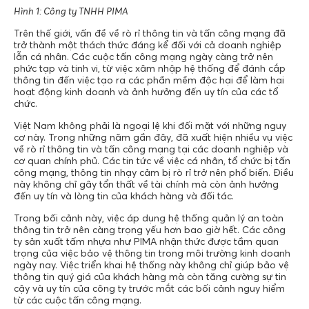
Hình 1: Công ty TNHH PIMA
Trên thế giới, vấn đề về rò rỉ thông tin và tấn công mạng đã
trở thành một thách thức đáng kể đối với cả doanh nghiệp
lẫn cá nhân. Các cuộc tấn công mạng ngày càng trở nên
phức tạp và tinh vi, từ việc xâm nhập hệ thống để đánh cắp
thông tin đến việc tạo ra các phần mềm độc hại để làm hại
hoạt động kinh doanh và ảnh hưởng đến uy tín của các tổ
chức.
Việt Nam không phải là ngoại lệ khi đối mặt với những nguy
cơ này. Trong những năm gần đây, đã xuất hiện nhiều vụ việc
về rò rỉ thông tin và tấn công mạng tại các doanh nghiệp và
cơ quan chính phủ. Các tin tức về việc cá nhân, tổ chức bị tấn
công mạng, thông tin nhạy cảm bị rò rỉ trở nên phổ biến. Điều
này không chỉ gây tổn thất về tài chính mà còn ảnh hưởng
đến uy tín và lòng tin của khách hàng và đối tác.
Trong bối cảnh này, việc áp dụng hệ thống quản lý an toàn
thông tin trở nên càng trọng yếu hơn bao giờ hết. Các công
ty sản xuất tấm nhựa như PIMA nhận thức được tầm quan
trọng của việc bảo vệ thông tin trong môi trường kinh doanh
ngày nay. Việc triển khai hệ thống này không chỉ giúp bảo vệ
thông tin quý giá của khách hàng mà còn tăng cường sự tin
cậy và uy tín của công ty trước mắt các bối cảnh nguy hiểm
từ các cuộc tấn công mạng.