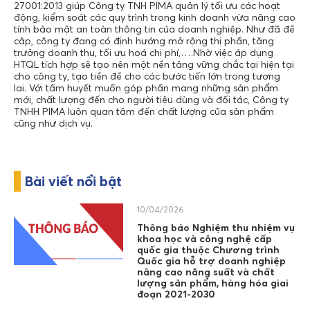
27001:2013 giúp Công ty TNH PIMA quản lý tối ưu các hoạt
động, kiểm soát các quy trình trong kinh doanh vừa nâng cao
tính bảo mật an toàn thông tin của doanh nghiệp. Như đã đề
cập, công ty đang có định hướng mở rộng thị phần, tăng
trưởng doanh thu, tối ưu hoá chi phí,….Nhờ việc áp dụng
HTQL tích hợp sẽ tạo nên một nền tảng vững chắc tại hiện tại
cho công ty, tạo tiền đề cho các bước tiến lớn trong tương
lai. Với tấm huyết muốn góp phần mang những sản phẩm
mới, chất lượng đến cho người tiêu dùng và đối tác, Công ty
TNHH PIMA luôn quan tâm đến chất lượng của sản phẩm
cũng như dịch vụ.
Bài viết nổi bật
10/04/2026
Thông báo Nghiệm thu nhiệm vụ
khoa học và công nghệ cấp
quốc gia thuộc Chương trình
Quốc gia hỗ trợ doanh nghiệp
nâng cao năng suất và chất
lượng sản phẩm, hàng hóa giai
đoạn 2021-2030