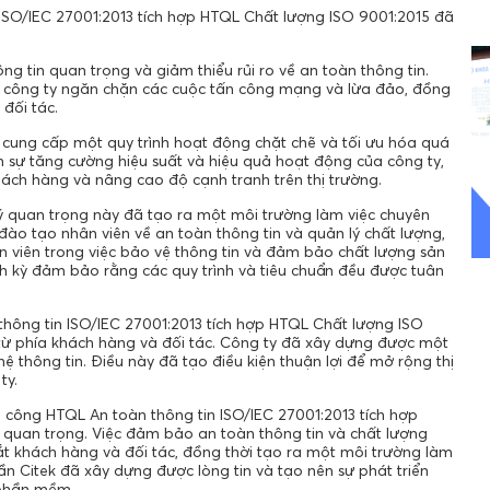
ISO/IEC 27001:2013 tích hợp HTQL Chất lượng ISO 9001:2015 đã
g tin quan trọng và giảm thiểu rủi ro về an toàn thông tin.
p công ty ngăn chặn các cuộc tấn công mạng và lừa đảo, đồng
đối tác.
ã cung cấp một quy trình hoạt động chặt chẽ và tối ưu hóa quá
n sự tăng cường hiệu suất và hiệu quả hoạt động của công ty,
hách hàng và nâng cao độ cạnh tranh trên thị trường.
lý quan trọng này đã tạo ra một môi trường làm việc chuyên
 đào tạo nhân viên về an toàn thông tin và quản lý chất lượng,
 viên trong việc bảo vệ thông tin và đảm bảo chất lượng sản
nh kỳ đảm bảo rằng các quy trình và tiêu chuẩn đều được tuân
thông tin ISO/IEC 27001:2013 tích hợp HTQL Chất lượng ISO
 từ phía khách hàng và đối tác. Công ty đã xây dựng được một
ệ thông tin. Điều này đã tạo điều kiện thuận lợi để mở rộng thị
ty.
h công HTQL An toàn thông tin ISO/IEC 27001:2013 tích hợp
h quan trọng. Việc đảm bảo an toàn thông tin và chất lượng
t khách hàng và đối tác, đồng thời tạo ra một môi trường làm
ần Citek đã xây dựng được lòng tin và tạo nên sự phát triển
 phần mềm.