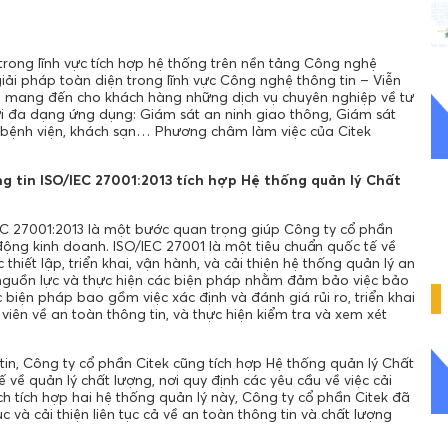
rong lĩnh vực tích hợp hệ thống trên nền tảng Công nghệ
iải pháp toàn diện trong lĩnh vực Công nghệ thông tin – Viễn
ời mang đến cho khách hàng những dịch vụ chuyên nghiệp về tư
với đa dạng ứng dụng: Giám sát an ninh giao thông, Giám sát
trí, bệnh viện, khách sạn… Phương châm làm việc của Citek
g tin ISO/IEC 27001:2013 tích hợp Hệ thống quản lý Chất
EC 27001:2013 là một bước quan trọng giúp Công ty cổ phần
động kinh doanh. ISO/IEC 27001 là một tiêu chuẩn quốc tế về
thiết lập, triển khai, vận hành, và cải thiện hệ thống quản lý an
u nguồn lực và thực hiện các biện pháp nhằm đảm bảo việc bảo
 biện pháp bao gồm việc xác định và đánh giá rủi ro, triển khai
ên về an toàn thông tin, và thực hiện kiểm tra và xem xét
tin, Công ty cổ phần Citek cũng tích hợp Hệ thống quản lý Chất
 về quản lý chất lượng, nơi quy định các yêu cầu về việc cải
ch tích hợp hai hệ thống quản lý này, Công ty cổ phần Citek đã
 và cải thiện liên tục cả về an toàn thông tin và chất lượng