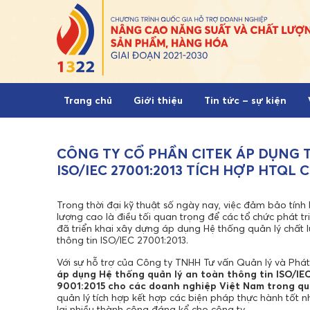
Skip to content
Trang chủ
Giới thiệu
Tin tức – sự kiện
CÔNG TY CỔ PHẦN CITEK ÁP DỤNG
ISO/IEC 27001:2013 TÍCH HỢP HTQL 
Trong thời đại kỹ thuật số ngày nay, việc đảm bảo tín
lượng cao là điều tối quan trọng để các tổ chức phát 
đã triển khai xây dựng áp dụng Hệ thống quản lý chất 
thông tin ISO/IEC 27001:2013.
Với sự hỗ trợ của Công ty TNHH Tư vấn Quản lý và Phá
áp dụng Hệ thống quản lý an toàn thông tin ISO/IE
9001:2015 cho các doanh nghiệp Việt Nam trong quá
quản lý tích hợp kết hợp các biện pháp thực hành tốt 
lại nhiều thành công đáng kể cho công ty.