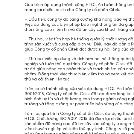
Quá trình áp dụng thành công HTQL An toàn thông tin 
mang lại nhiều lợi ích cho Công ty cổ phần Citek.
– Đầu tiên, công ty đã tăng cường khả năng bảo vệ thôn
Việc áp dụng các biện pháp bảo mật thông tin đã giú
thời nâng cao niềm tin và độ tin cậy của khách hàng và 
– Thứ hai, việc tích hợp hệ thống quản lý chất lượng đ
trình sản xuất và cung cấp dịch vụ. Điều này đã dẫn đế
giúp Công ty cổ phần Citek đạt được sự hài lòng của k
– Thứ ba, việc áp dụng và tích hợp hai hệ thống quản 
nghiệp và tuân thủ quy trình. Công ty cổ phần Citek đã
từ đó giúp nâng cao nhận thức và trách nhiệm của nhân
phẩm. Đồng thời, việc thực hiện kiểm tra và xem xét đị
thủ và cải thiện liên tục.
Trên cơ sở thành công của việc áp dụng HTQL An toàn 
9001:2015, Công ty cổ phần Citek đã tạo được lòng tin
hình ảnh uy tín và chất lượng cao trong ngành công ngh
trường và tăng cường sự phát triển bền vững của công 
Tóm lại, quá trình Công ty cổ phần Citek áp dụng thàn
HTQL Chất lượng ISO 9001:2015 đã đem lại nhiều lợi íc
sản phẩm đã nâng cao độ tin cậy của công ty trong mắ
việc chuyên nghiệp và tuân thủ quy trình. Công ty cổ ph
bền vững trong ngành công nghệ thông tin và dịch vụ