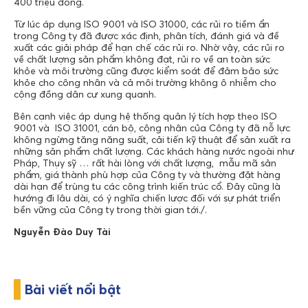
400 triệu đồng.
Từ lúc áp dụng ISO 9001 và ISO 31000, các rủi ro tiềm ẩn
trong Công ty đã được xác định, phân tích, đánh giá và đề
xuất các giải pháp để hạn chế các rủi ro. Nhờ vậy, các rủi ro
về chất lượng sản phẩm không đạt, rủi ro về an toàn sức
khỏe và môi trường cũng được kiểm soát để đảm bảo sức
khỏe cho công nhân và cả môi trường không ô nhiễm cho
cộng đồng dân cư xung quanh.
Bên cạnh việc áp dụng hệ thống quản lý tích hợp theo ISO
9001 và ISO 31001, cán bộ, công nhân của Công ty đã nỗ lực
không ngừng tăng năng suất, cải tiến kỹ thuật để sản xuất ra
những sản phẩm chất lượng. Các khách hàng nước ngoài như
Pháp, Thụy sỹ … rất hài lòng với chất lượng, mẫu mã sản
phẩm, giá thành phù hợp của Công ty và thường đặt hàng
dài hạn để trùng tu các công trình kiến trúc cổ. Đây cũng là
hướng đi lâu dài, có ý nghĩa chiến lược đối với sự phát triển
bền vững của Công ty trong thời gian tới./.
Nguyễn Đào Duy Tài
Bài viết nổi bật