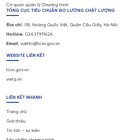
Cơ quan quản lý Chương trình
TỔNG CỤC TIÊU CHUẨN ĐO LƯỜNG CHẤT LƯỢNG
Địa chỉ:
08, Hoàng Quốc Việt, Quận Cầu Giấy, Hà Nội
Hotline:
024.37911626
Email:
vukhtc@tcvn.gov.vn
WEBSITE LIÊN KẾT
tcvn.gov.vn
vietq.vn
LIÊN KẾT NHANH
Trang chủ
Giới thiệu
Tin tức – sự kiện
Sản phẩm chương trình