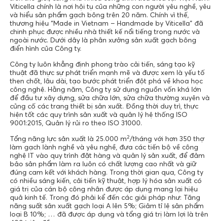
Viticella chính là nơi hội tụ của những con người yêu nghề, yêu
và hiểu sản phẩm gạch bông trên 20 năm. Chính vì thế,
thương hiệu “Made in Vietnam – Handmade by Viticella” đã
chinh phục được nhiều nhà thiết kế nổi tiếng trong nước và
ngoài nước. Dưới dây là phân xưởng sản xuất gạch bông
điển hình của Công ty.
Công ty luôn khẳng định phong trào cải tiến, sáng tạo kỹ
thuật đã thực sự phát triển mạnh mẽ và được xem là yếu tố
then chốt, lâu dài, tạo bước phát triển đột phá về khoa học
công nghệ. Hằng năm, Công ty sử dụng nguồn vốn khá lớn
để đầu tư xây dựng, sửa chữa lớn, sửa chữa thường xuyên và
củng cố các trang thiết bị sản xuất. Đồng thời duy trì, thực
hiện tốt các quy trình sản xuất và quản lý hệ thống ISO
9001:2015, Quản lý rủi ro theo ISO 31000.
2
Tổng năng lực sản xuất là 25.000 m
/tháng với hơn 350 thợ
làm gạch lành nghề và yêu nghề, đưa các tiến bộ về công
nghệ IT vào quy trình đặt hàng và quản lý sản xuất, để đảm
bảo sản phẩm làm ra luôn có chất lượng cao nhất và giữ
đúng cam kết với khách hàng. Trong thời gian qua, Công ty
có nhiều sáng kiến, cải tiến kỹ thuật, hợp lý hóa sản xuất có
giá trị của cán bộ công nhân được áp dụng mang lại hiệu
quả kinh tế. Trong đó phải kể đến các giải pháp như: Tăng
năng suất sản xuất gạch loại A lên 5%; Giảm tỉ lệ sản phẩm
loại B 10%; … đã được áp dụng và tổng giá trị làm lợi là trên