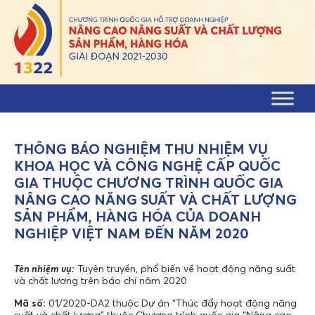
Skip to content
THÔNG BÁO NGHIỆM THU NHIỆM VỤ
KHOA HỌC VÀ CÔNG NGHỆ CẤP QUỐC
GIA THUỘC CHƯƠNG TRÌNH QUỐC GIA
NÂNG CAO NĂNG SUẤT VÀ CHẤT LƯỢNG
SẢN PHẨM, HÀNG HÓA CỦA DOANH
NGHIỆP VIỆT NAM ĐẾN NĂM 2020
Tên nhiệm vụ:
Tuyên truyền, phổ biến về hoạt động năng suất
và chất lượng trên báo chí năm 2020
Mã số:
01/2020-DA2 thuộc Dự án “Thúc đẩy hoạt động năng