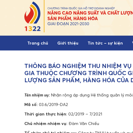
Skip to content
Trang chủ
Giới thiệu
Tin tức – sự kiện
THÔNG BÁO NGHIỆM THU NHIỆM VỤ
GIA THUỘC CHƯƠNG TRÌNH QUỐC G
LƯỢNG SẢN PHẨM, HÀNG HÓA CỦA 
Tên nhiệm vụ:
Nhận rộng áp dụng Hệ thống quản lý môi 
Mã số:
03.6/2019-DA2
Thời gian thực hiện
: 02/2019 – 7/2021
Chủ nhiệm nhiệm vụ:
Đàm Văn Chiều