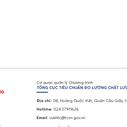
Cơ quan quản lý Chương trình
TỔNG CỤC TIÊU CHUẨN ĐO LƯỜNG CHẤT L
Địa chỉ:
08, Hoàng Quốc Việt, Quận Cầu Giấy, 
Hotline:
024.37911626
Email:
vukhtc@tcvn.gov.vn
g