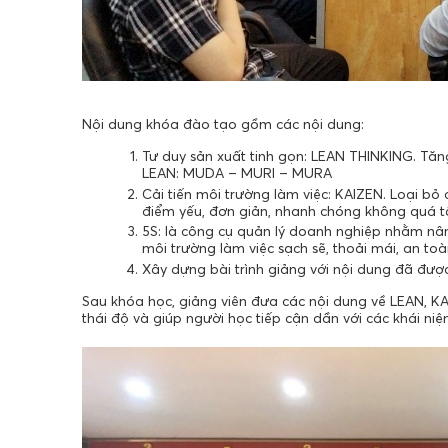
Nội dung khóa đào tạo gồm các nội dung:
Tư duy sản xuất tinh gọn: LEAN THINKING. Tăng
LEAN: MUDA – MURI – MURA
Cải tiến môi trường làm việc: KAIZEN. Loại bỏ c
điểm yếu, đơn giản, nhanh chóng không quá tốn
5S: là công cụ quản lý doanh nghiệp nhằm nâ
môi trường làm việc sạch sẽ, thoải mái, an to
Xây dựng bài trình giảng với nội dung đã đượ
Sau khóa học, giảng viên đưa các nội dung về LEAN, K
thái độ và giúp người học tiếp cận dần với các khái n