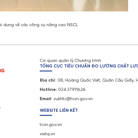
ội dung về các công cụ nâng cao NSCL
Cơ quan quản lý Chương trình
TỔNG CỤC TIÊU CHUẨN ĐO LƯỜNG CHẤT L
Địa chỉ:
08, Hoàng Quốc Việt, Quận Cầu Giấy, 
Hotline:
024.37911626
Email:
vukhtc@tcvn.gov.vn
g
WEBSITE LIÊN KẾT
tcvn.gov.vn
vietq.vn