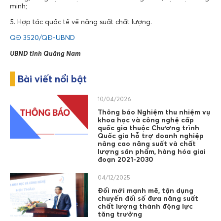
minh;
5. Hợp tác quốc tế về năng suất chất lượng.
QĐ 3520/QĐ-UBND
UBND tỉnh Quảng Nam
Bài viết nổi bật
10/04/2026
Thông báo Nghiệm thu nhiệm vụ
khoa học và công nghệ cấp
quốc gia thuộc Chương trình
Quốc gia hỗ trợ doanh nghiệp
nâng cao năng suất và chất
lượng sản phẩm, hàng hóa giai
đoạn 2021-2030
04/12/2025
Đổi mới mạnh mẽ, tận dụng
chuyển đổi số đưa năng suất
chất lượng thành động lực
tăng trưởng