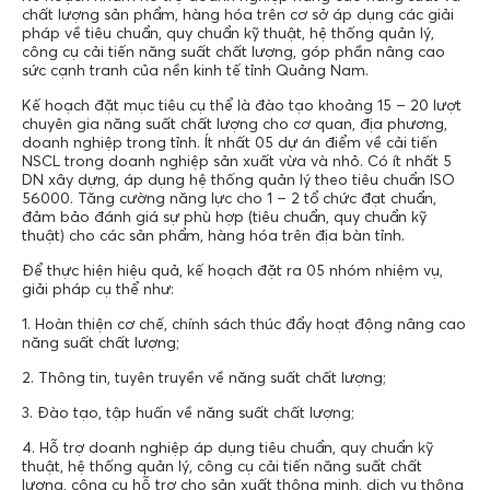
chất lượng sản phẩm, hàng hóa trên cơ sở áp dụng các giải
pháp về tiêu chuẩn, quy chuẩn kỹ thuật, hệ thống quản lý,
công cụ cải tiến năng suất chất lượng, góp phần nâng cao
sức cạnh tranh của nền kinh tế tỉnh Quảng Nam.
Kế hoạch đặt mục tiêu cụ thể là đào tạo khoảng 15 – 20 lượt
chuyên gia năng suất chất lượng cho cơ quan, địa phương,
doanh nghiệp trong tỉnh. Ít nhất 05 dự án điểm về cải tiến
NSCL trong doanh nghiệp sản xuất vừa và nhỏ. Có ít nhất 5
DN xây dựng, áp dụng hệ thống quản lý theo tiêu chuẩn ISO
56000. Tăng cường năng lực cho 1 – 2 tổ chức đạt chuẩn,
đảm bảo đánh giá sự phù hợp (tiêu chuẩn, quy chuẩn kỹ
thuật) cho các sản phẩm, hàng hóa trên địa bàn tỉnh.
Để thực hiện hiệu quả, kế hoạch đặt ra 05 nhóm nhiệm vụ,
giải pháp cụ thể như:
1. Hoàn thiện cơ chế, chính sách thúc đẩy hoạt động nâng cao
năng suất chất lượng;
2. Thông tin, tuyên truyền về năng suất chất lượng;
3. Đào tạo, tập huấn về năng suất chất lượng;
4. Hỗ trợ doanh nghiệp áp dụng tiêu chuẩn, quy chuẩn kỹ
thuật, hệ thống quản lý, công cụ cải tiến năng suất chất
lượng, công cụ hỗ trợ cho sản xuất thông minh, dịch vụ thông