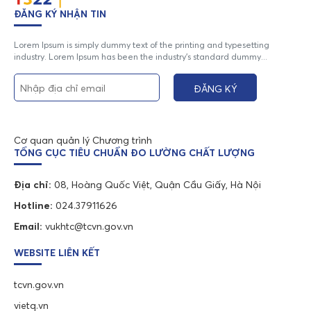
ĐĂNG KÝ NHẬN TIN
Lorem Ipsum is simply dummy text of the printing and typesetting
industry. Lorem Ipsum has been the industry's standard dummy...
Cơ quan quản lý Chương trình
TỔNG CỤC TIÊU CHUẨN ĐO LƯỜNG CHẤT LƯỢNG
Địa chỉ:
08, Hoàng Quốc Việt, Quận Cầu Giấy, Hà Nội
Hotline:
024.37911626
Email:
vukhtc@tcvn.gov.vn
WEBSITE LIÊN KẾT
tcvn.gov.vn
vietq.vn