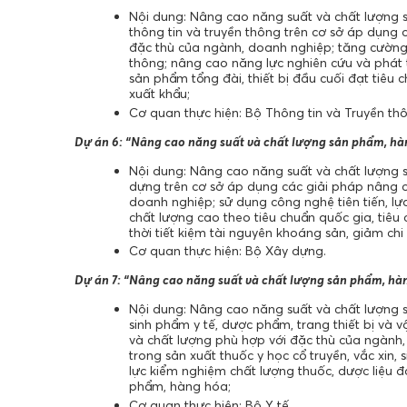
Nội dung: Nâng cao năng suất và chất lượng sả
thông tin và truyền thông trên cơ sở áp dụng
đặc thù của ngành, doanh nghiệp; tăng cường n
thông; nâng cao năng lực nghiên cứu và phát 
sản phẩm tổng đài, thiết bị đầu cuối đạt tiêu 
xuất khẩu;
Cơ quan thực hiện: Bộ Thông tin và Truyền th
Dự án 6: “Nâng cao năng suất và chất lượng sản phẩm, h
Nội dung: Nâng cao năng suất và chất lượng sả
dựng trên cơ sở áp dụng các giải pháp nâng 
doanh nghiệp; sử dụng công nghệ tiên tiến, lựa
chất lượng cao theo tiêu chuẩn quốc gia, tiê
thời tiết kiệm tài nguyên khoáng sản, giảm chi 
Cơ quan thực hiện: Bộ Xây dựng.
Dự án 7: “Nâng cao năng suất và chất lượng sản phẩm, hà
Nội dung: Nâng cao năng suất và chất lượng s
sinh phẩm y tế, dược phẩm, trang thiết bị và 
và chất lượng phù hợp với đặc thù của ngành,
trong sản xuất thuốc y học cổ truyền, vắc xin, 
lực kiểm nghiệm chất lượng thuốc, dược liệu đ
phẩm, hàng hóa;
Cơ quan thực hiện: Bộ Y tế.