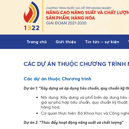
Skip to content
Trang chủ
Giới thiệu
Tin tức – sự kiện
CÁC DỰ ÁN THUỘC CHƯƠNG TRÌNH 
Các dự án thuộc Chương trình
Dự án 1: “Xây dựng và áp dụng tiêu chuẩn, quy chuẩn kỹ t
Nội dung: Xây dựng và phổ biến áp dụng tiêu c
giá sự phù hợp tiêu chuẩn, quy chuẩn kỹ thuậ
hàng hoá;
Cơ quan thực hiện: Bộ Khoa học và Công nghệ
Dự án 2: “Thúc đẩy hoạt động năng suất và chất lượng”