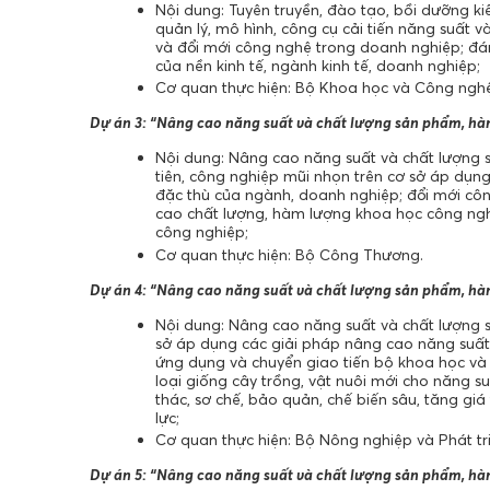
Nội dung: Tuyên truyền, đào tạo, bồi dưỡng k
quản lý, mô hình, công cụ cải tiến năng suất v
và đổi mới công nghệ trong doanh nghiệp; đá
của nền kinh tế, ngành kinh tế, doanh nghiệp;
Cơ quan thực hiện: Bộ Khoa học và Công nghệ
Dự án 3: “Nâng cao năng suất và chất lượng sản phẩm, h
Nội dung: Nâng cao năng suất và chất lượng s
tiên, công nghiệp mũi nhọn trên cơ sở áp dụn
đặc thù của ngành, doanh nghiệp; đổi mới côn
cao chất lượng, hàm lượng khoa học công nghệ 
công nghiệp;
Cơ quan thực hiện: Bộ Công Thương.
Dự án 4: “Nâng cao năng suất và chất lượng sản phẩm, h
Nội dung: Nâng cao năng suất và chất lượng s
sở áp dụng các giải pháp nâng cao năng suất
ứng dụng và chuyển giao tiến bộ khoa học và 
loại giống cây trồng, vật nuôi mới cho năng s
thác, sơ chế, bảo quản, chế biến sâu, tăng gi
lực;
Cơ quan thực hiện: Bộ Nông nghiệp và Phát tr
Dự án 5: “Nâng cao năng suất và chất lượng sản phẩm, hà