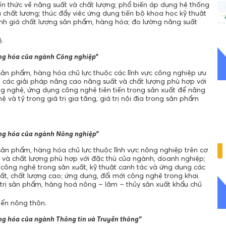
iến thức về năng suất và chất lượng; phổ biến áp dụng hệ thống
à chất lượng; thúc đẩy việc ứng dụng tiến bộ khoa học kỹ thuật
nh giá chất lượng sản phẩm, hàng hóa; đo lường năng suất
.
àng hóa của ngành Công nghiệp”
ản phẩm, hàng hóa chủ lực thuộc các lĩnh vực công nghiệp ưu
g các giải pháp nâng cao năng suất và chất lượng phù hợp với
g nghệ, ứng dụng công nghệ tiên tiến trong sản xuất để nâng
và tỷ trọng giá trị gia tăng, giá trị nội địa trong sản phẩm
àng hóa của ngành Nông nghiệp”
ản phẩm, hàng hóa chủ lực thuộc lĩnh vực nông nghiệp trên cơ
 và chất lượng phù hợp với đặc thù của ngành, doanh nghiệp;
công nghệ trong sản xuất, kỹ thuật canh tác và ứng dụng các
uất, chất lượng cao; ứng dụng, đổi mới công nghệ trong khai
á trị sản phẩm, hàng hoá nông – lâm – thủy sản xuất khẩu chủ
iển nông thôn.
ng hóa của ngành Thông tin và Truyền thông”