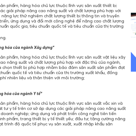
n phẩm, hàng hóa chủ lực thuộc lĩnh vực sản xuất thiết bị
 các giải pháp nâng cao năng suất và chất lượng phù hợp với
ăng lực thử nghiệm chất lượng thiết bị thông tin và truyền
triển, ứng dụng và đổi mới công nghệ để nâng cao chất lượng
chuẩn quốc gia, tiêu chuẩn quốc tế và tiêu chuẩn của thị trường
ông.
àng hóa của ngành Xây dựng”
n phẩm, hàng hóa chủ lực thuộc lĩnh vực sản xuất vật liệu xây
cao năng suất và chất lượng phù hợp với đặc thù của ngành,
 chọn thiết bị phù hợp nhằm bảo đảm sản xuất sản phẩm đạt
u chuẩn quốc tế và tiêu chuẩn của thị trường xuất khẩu, đồng
phí nhiên liệu và thân thiện với môi trường;
ng hóa của ngành Y tế”
ản phẩm, hàng hóa chủ lực thuộc lĩnh vực sản xuất vắc xin và
vật tư y tế trên cơ sở áp dụng các giải pháp nâng cao năng suất
 doanh nghiệp; ứng dụng và phát triển công nghệ tiên tiến
sinh phẩm, trang thiết bị y tế thiết yếu; đầu tư, tăng cường năng
ạt trình độ quốc tế phục vụ sản xuất, xuất nhập khẩu sản